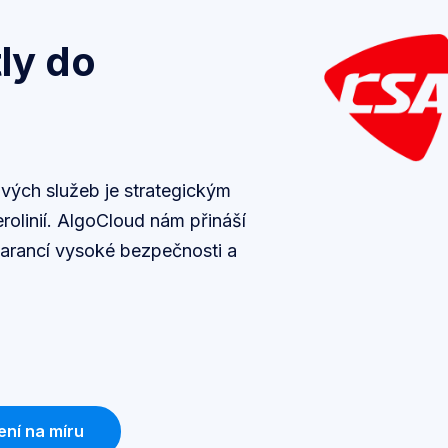
tly do
dových služeb je strategickým
olinií. AlgoCloud nám přináší
garancí vysoké bezpečnosti a
ení na míru