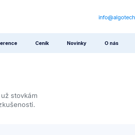
info@algotech
ference
Ceník
Novinky
O nás
i už stovkám
zkušenosti.