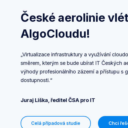
České aerolinie vlé
AlgoCloudu!
„Virtualizace infrastruktury a využívání clou
směrem, kterým se bude ubírat IT Českých aer
výhody profesionálního zázemí a přístupu s 
dostupnosti.“
Juraj Liška, ředitel ČSA pro IT
Celá případová studie
Chci řeš