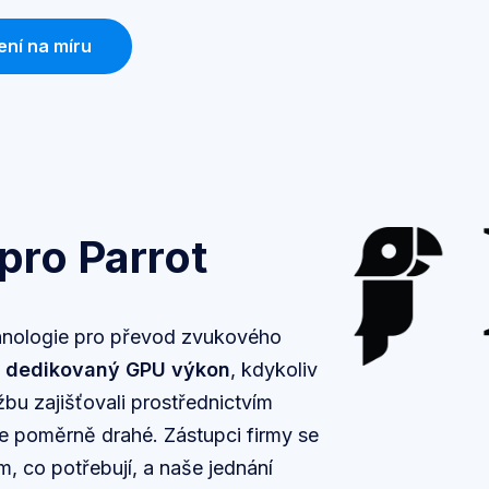
ení na míru
pro Parrot
chnologie pro převod zvukového
 a dedikovaný GPU výkon
, kdykoliv
bu zajišťovali prostřednictvím
e poměrně drahé. Zástupci firmy se
m, co potřebují, a naše jednání