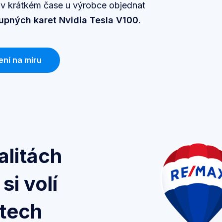
m v krátkém čase u výrobce objednat
tupných karet Nvidia Tesla V100
.
ení na míru
alitách
i volí
otech