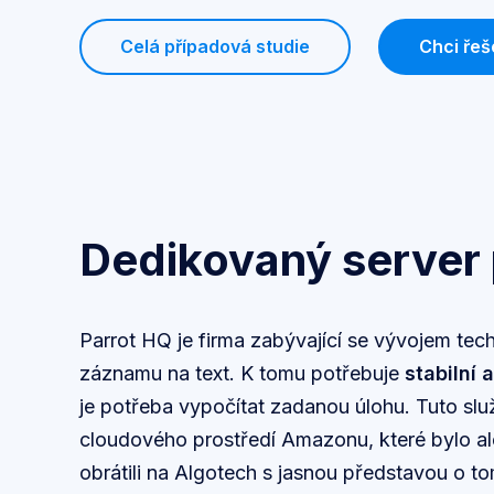
Celá případová studie
Chci řeš
Dedikovaný server 
Parrot HQ je firma zabývající se vývojem te
záznamu na text. K tomu potřebuje
stabilní
je potřeba vypočítat zadanou úlohu. Tuto služ
cloudového prostředí Amazonu, které bylo al
obrátili na Algotech s jasnou představou o to