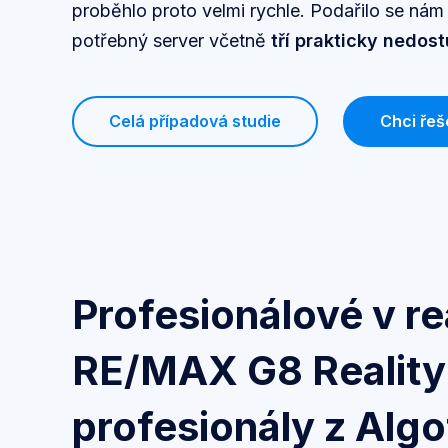
proběhlo proto velmi rychle. Podařilo se ná
potřebný server včetně
tří prakticky nedos
Celá případová studie
Chci řeš
Profesionálové v re
RE/MAX G8 Reality s
profesionály z Alg