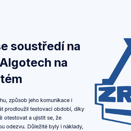
e soustředí na
 Algotech na
stém
chu, způsob jeho komunikace i
t prodloužil testovací období, díky
otestovat a ujistit se, že
u odezvu. Důležité byly i náklady,