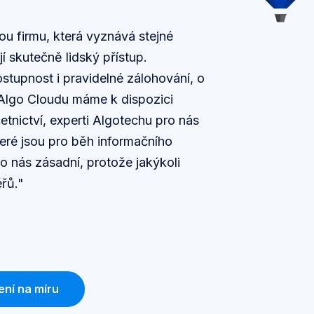
ou firmu, která vyznává stejné
í skutečně lidský přístup.
stupnost i pravidelné zálohování, o
 Algo Cloudu máme k dispozici
etnictví, experti Algotechu pro nás
které jsou pro běh informačního
o nás zásadní, protože jakýkoli
řů."
ení na míru