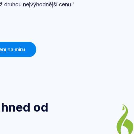
 až druhou nejvýhodnější cenu."
ení na míru
 hned od